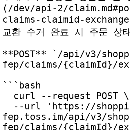
(/dev/api-2/claim.md#po
claims-claimid-exchan
교환 수거 완료 시 주문 상태
**POST** `/api/v3/shopp
fep/claims/{claimId}/ex
```bash

  curl --request POST \

  --url 'https://shopping-
fep.toss.im/api/v3/shop
fep/claims/{claimId}/ex