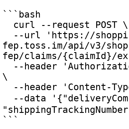
```bash

  curl --request POST \

  --url 'https://shopping-
fep.toss.im/api/v3/shop
fep/claims/{claimId}/ex
  --header 'Authorization: Bearer {ACCESS_TOKEN}' 
\

  --header 'Content-Type: application/json' \

  --data '{"deliveryCompany":"CJ대한통운", 
"shippingTrackingNumber
```
