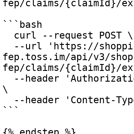
fep/claims/{claimId}/ex
```bash

  curl --request POST \

  --url 'https://shopping-
fep.toss.im/api/v3/shop
fep/claims/{claimId}/ex
  --header 'Authorization: Bearer {ACCESS_TOKEN}' 
\

  --header 'Content-Type: application/json'

```

{% endstep %}
