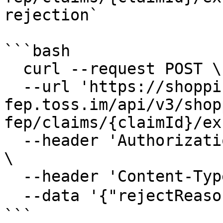
rejection`

```bash

  curl --request POST \

  --url 'https://shopping-
fep.toss.im/api/v3/shop
fep/claims/{claimId}/ex
  --header 'Authorization: Bearer {ACCESS_TOKEN}' 
\

  --header 'Content-Type: application/json'

  --data '{"rejectReason":"재고 부족"}'

```
