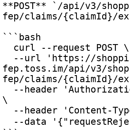
**POST** `/api/v3/shopp
fep/claims/{claimId}/ex
```bash

  curl --request POST \

  --url 'https://shopping-
fep.toss.im/api/v3/shop
fep/claims/{claimId}/ex
  --header 'Authorization: Bearer {ACCESS_TOKEN}' 
\

  --header 'Content-Type: application/json'

  --data '{"requestRejectReason":"재고 부족"}'
