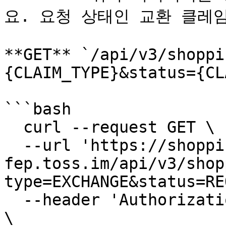
요. 요청 상태인 교환 클레임
**GET** `/api/v3/shoppi
{CLAIM_TYPE}&status={CL
```bash

  curl --request GET \

  --url 'https://shopping-
fep.toss.im/api/v3/shop
type=EXCHANGE&status=RE
  --header 'Authorization: Bearer {ACCESS_TOKEN}' 
\
