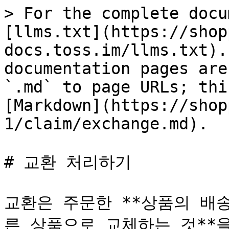
> For the complete docu
[llms.txt](https://shop
docs.toss.im/llms.txt).
documentation pages are
`.md` to page URLs; thi
[Markdown](https://shop
1/claim/exchange.md).

# 교환 처리하기

교환은 주문한 **상품의 배
른 상품으로 교체하는 것**