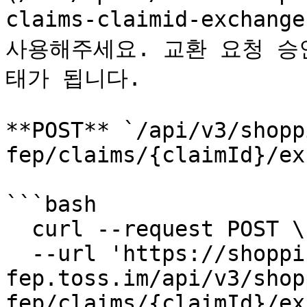
claims-claimid-exchan
사용해주세요. 교환 요청 승
태가 됩니다.

**POST** `/api/v3/shopp
fep/claims/{claimId}/ex
```bash

  curl --request POST \

  --url 'https://shopping-
fep.toss.im/api/v3/shop
fep/claims/{claimId}/ex