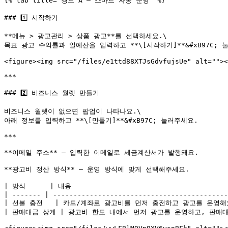
{% tab title="경로 A — 스마트 자동 운영" %}

### 1️⃣ 시작하기

**메뉴 > 광고관리 > 상품 광고**를 선택하세요.\

목표 광고 수익률과 일예산을 입력하고 **\[시작하기]**&#xB97C; 눌
<figure><img src="/files/e1ttd88XTJsGdvfujsUe" alt=""><
***

### 2️⃣ 비즈니스 월렛 만들기

비즈니스 월렛이 없으면 팝업이 나타나요.\

아래 정보를 입력하고 **\[만들기]**&#xB97C; 눌러주세요.

***

**이메일 주소** — 입력한 이메일로 세금계산서가 발행돼요.

**광고비 정산 방식** — 운영 방식에 맞게 선택해주세요.

| 방식      | 내용                                       
| ------- | -------------------------------------------
| 선불 충전   | 카드/계좌로 광고비를 먼저 충전하고 광고를 운영해요.
| 판매대금 상계 | 광고비 한도 내에서 먼저 광고를 운영하고, 판매대