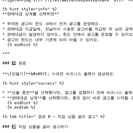
<figure><img src="/files/wwLFBlM9Vp9XV6ysnBFk" alt=""><
{% hint style="info" %}

**판매대금 상계를 선택하면**

* 부여된 광고비 한도 내에서 먼저 광고를 운영해요.

* 판매대금 지급일에, 전날까지 사용한 광고비를 차감한 뒤 남은 금액
* 판매대금이 발생하지 않아도, 한도 안에서 광고를 운영할 수 있어요.&
* 광고비 한도는 내부 기준에 따라 바뀔 수 있어요.

  {% endhint %}

***

### 3️⃣ 완료

**\[만들기]**&#xB97C; 누르면 비즈니스 월렛이 생성돼요.

{% hint style="success" %}

* **선불 충전**을 선택했다면, 광고를 집행하기 전에 비즈니스 월렛
* **판매대금 상계**를 선택했다면, 충전 없이 바로 광고를 시작할 수
  {% endhint %}

  {% endtab %}

{% tab title=" 경로 B — 직접 상품 골라 광고" %}

### 1️⃣ 직접 상품을 골라 광고하기
