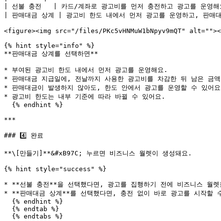
| 선불 충전   | 카드/계좌로 광고비를 먼저 충전하고 광고를 운영해요.
| 판매대금 상계 | 광고비 한도 내에서 먼저 광고를 운영하고, 판매대
<figure><img src="/files/PKc5vHNMuW1bNpyv9mQT" alt=""><
{% hint style="info" %}

**판매대금 상계를 선택하면**

* 부여된 광고비 한도 내에서 먼저 광고를 운영해요.

* 판매대금 지급일에, 전날까지 사용한 광고비를 차감한 뒤 남은 금액
* 판매대금이 발생하지 않아도, 한도 안에서 광고를 운영할 수 있어요.
* 광고비 한도는 내부 기준에 따라 바뀔 수 있어요.

  {% endhint %}

***

### 4️⃣ 완료

**\[만들기]**&#xB97C; 누르면 비즈니스 월렛이 생성돼요.

{% hint style="success" %}

* **선불 충전**을 선택했다면, 광고를 집행하기 전에 비즈니스 월렛
* **판매대금 상계**를 선택했다면, 충전 없이 바로 광고를 시작할 수
  {% endhint %}

  {% endtab %}

  {% endtabs %}
