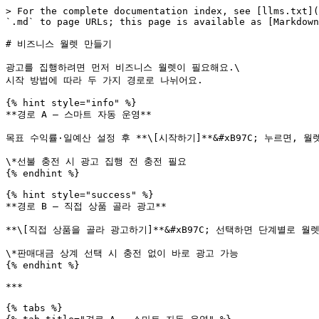
> For the complete documentation index, see [llms.txt](
`.md` to page URLs; this page is available as [Markdown
# 비즈니스 월렛 만들기

광고를 집행하려면 먼저 비즈니스 월렛이 필요해요.\

시작 방법에 따라 두 가지 경로로 나뉘어요.

{% hint style="info" %}

**경로 A — 스마트 자동 운영**

목표 수익률·일예산 설정 후 **\[시작하기]**&#xB97C; 누르면, 
\*선불 충전 시 광고 집행 전 충전 필요

{% endhint %}

{% hint style="success" %}

**경로 B — 직접 상품 골라 광고**

**\[직접 상품을 골라 광고하기]**&#xB97C; 선택하면 단계별로 월렛
\*판매대금 상계 선택 시 충전 없이 바로 광고 가능

{% endhint %}

***

{% tabs %}
