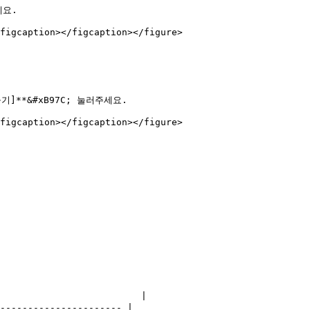
요.

figcaption></figcaption></figure>

**&#xB97C; 눌러주세요.

figcaption></figcaption></figure>

                         |

---------------------- |
