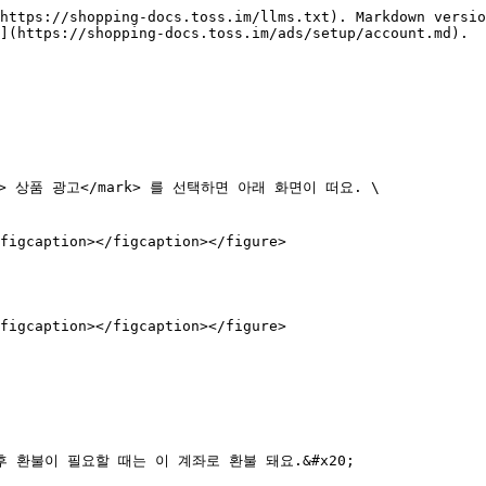
https://shopping-docs.toss.im/llms.txt). Markdown versio
](https://shopping-docs.toss.im/ads/setup/account.md).

고관리 > 상품 광고</mark> 를 선택하면 아래 화면이 떠요. \

figcaption></figcaption></figure>

figcaption></figcaption></figure>

환불이 필요할 때는 이 계좌로 환불 돼요.&#x20;
