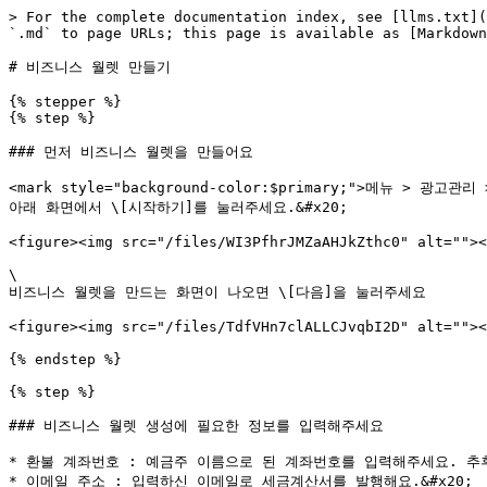
> For the complete documentation index, see [llms.txt](
`.md` to page URLs; this page is available as [Markdown
# 비즈니스 월렛 만들기

{% stepper %}

{% step %}

### 먼저 비즈니스 월렛을 만들어요

<mark style="background-color:$primary;">메뉴 > 광
아래 화면에서 \[시작하기]를 눌러주세요.&#x20;

<figure><img src="/files/WI3PfhrJMZaAHJkZthc0" alt=""><
\

비즈니스 월렛을 만드는 화면이 나오면 \[다음]을 눌러주세요

<figure><img src="/files/TdfVHn7clALLCJvqbI2D" alt=""><
{% endstep %}

{% step %}

### 비즈니스 월렛 생성에 필요한 정보를 입력해주세요

* 환불 계좌번호 : 예금주 이름으로 된 계좌번호를 입력해주세요. 추후 
* 이메일 주소 : 입력하신 이메일로 세금계산서를 발행해요.&#x20;
