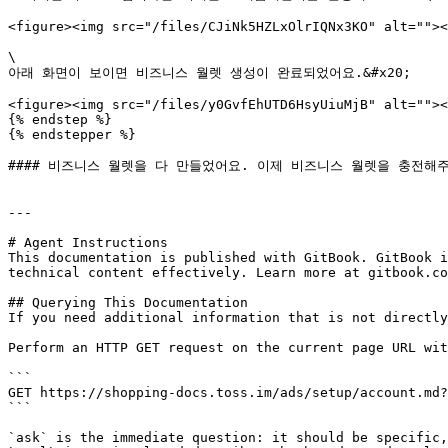
<figure><img src="/files/CJiNk5HZLxOlrIQNx3KO" alt=""><
\

아래 화면이 보이면 비즈니스 월렛 생성이 완료되었어요.&#x20;

<figure><img src="/files/y0GvfEhUTD6HsyUiuMjB" alt=""><
{% endstep %}

{% endstepper %}

#### 비즈니스 월렛을 다 만들었어요. 이제 비즈니스 월렛을 충전해주세요!  <a
---

# Agent Instructions

This documentation is published with GitBook. GitBook i
technical content effectively. Learn more at gitbook.co
## Querying This Documentation

If you need additional information that is not directly
Perform an HTTP GET request on the current page URL wit
```

GET https://shopping-docs.toss.im/ads/setup/account.md?
```

`ask` is the immediate question: it should be specific,